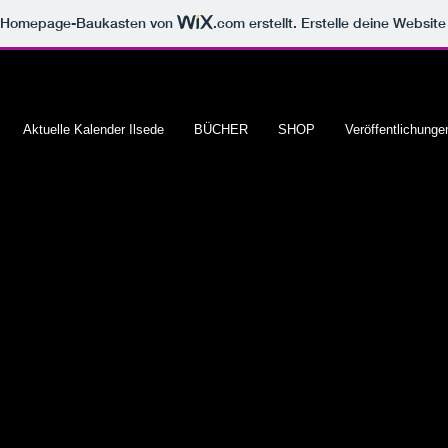
m Homepage-Baukasten von
.com
erstellt. Erstelle deine Websit
Aktuelle Kalender Ilsede
BÜCHER
SHOP
Veröffentlichunge